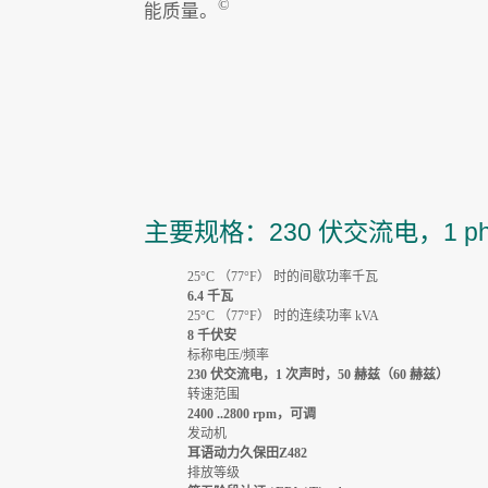
©
能质量。
主要规格：230 伏交流电，1 ph，
25°C （77°F） 时的间歇功率千瓦
6.4 千瓦
25°C （77°F） 时的连续功率 kVA
8 千伏安
标称电压/频率
230 伏交流电，1 次声时，50 赫兹（60 赫兹）
转速范围
2400 ..2800 rpm，可调
发动机
耳语动力久保田Z482
排放等级