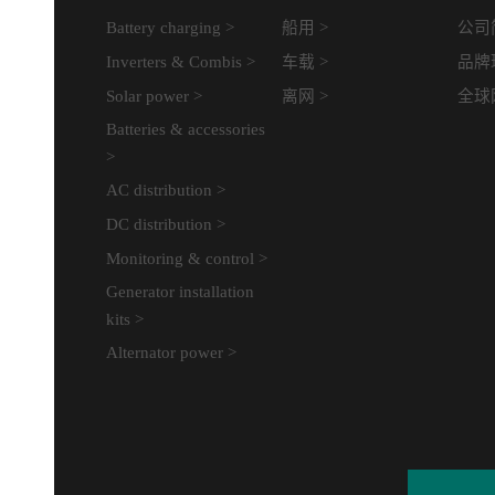
Battery charging >
船用 >
公司
Inverters & Combis >
车载 >
品牌
Solar power >
离网 >
全球
Batteries & accessories
>
AC distribution >
DC distribution >
Monitoring & control >
Generator installation
kits >
Alternator power >