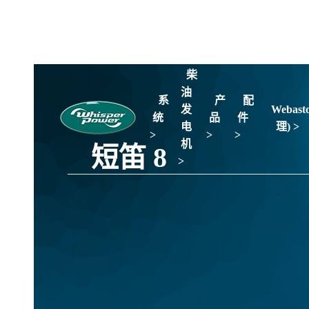
柴
油
系
产
配
发
Webast
统
品
件
电
理) >
>
>
>
机
短笛 8
>
<