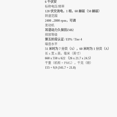
6 千伏安
标称电压/频率
120 伏交流电，1 相，60 赫兹（50 赫兹）
转速范围
2400 ..2800 rpm，可调
发动机
耳语动力久保田Z482
排放等级
第五阶段认证 / EPA / Tier 4
噪音水平
51 米时为 7 分贝（A），60 米时为 1 分贝（A）
长 x 宽 x 高，毫米（英寸）
660 x 550 x 622 （26 x 21.7 x 24.5）
干重（机柜 + PMG），千克（磅）
155 + 9,9 (341.7 + 21.8)