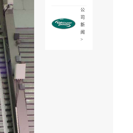
公
司
新
闻
>