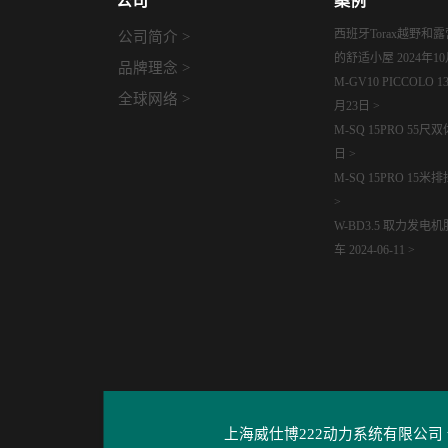
公司
案例
西班牙Torax越野和
公司简介 >
的舒适小屋 2024年10
品牌理念 >
M-GV10 PICCOLO 
全球网络 >
月23日 >
M-SQ 15PRO 55尺
日 >
M-SQ 15PRO 15米
>
W-BD3.5 取力发
车 2024-06-11 >
上海威仕博222动力系统有限公司 www.wh