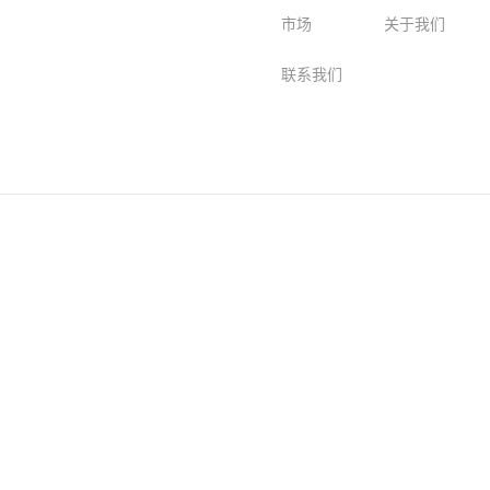
市场
关于我们
联系我们
船用
公司简介
车载
品牌理念
机
产品
配件
Webasto(代理)
Zipwake(代理)
>
>
>
>
离网
全球网络