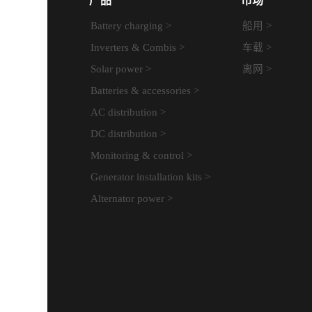
产品
市场
Battery charging >
船用 >
Inverters & Combis >
车载 >
Solar power >
离网 >
Batteries & accessories >
AC distribution >
DC distribution >
Monitoring & control >
Generator installation kits >
Alternator power >