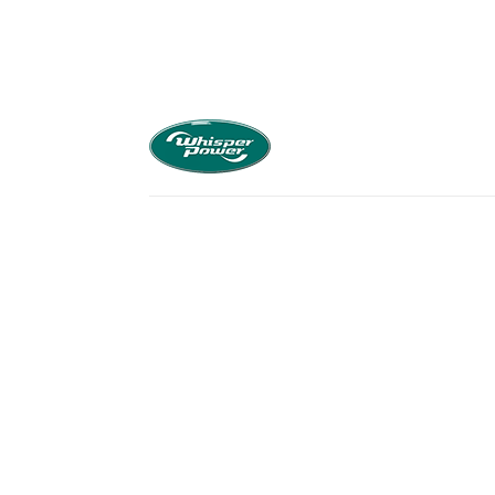
系统
柴油发电
>
>
<