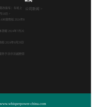
新闻
露营改装车：车轮上
公司新闻 >
月18日 >
13.6米搜救船 2024年8
双体游艇 2024年7月26
排挡船 2024年6月28日
电机服务于沃尔沃越野房
isperpower-china.com